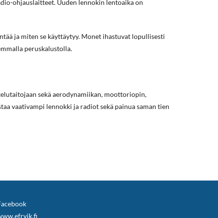
radio-ohjauslaitteet. Uuden lennokin lentoaika on
entää ja miten se käyttäytyy. Monet ihastuvat lopullisesti
semmalla peruskalustolla.
artelutaitojaan sekä aerodynamiikan, moottoriopin,
staa vaativampi lennokki ja radiot sekä painua saman tien
Facebook
www.efryik.fi