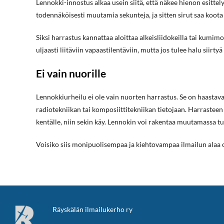
Lennokki-innostus alkaa usein siitä, että näkee hienon esitte
todennäköisesti muutamia sekunteja, ja sitten sirut saa koota
Siksi harrastus kannattaa aloittaa alkeisliidokeilla tai kumimo
uljaasti liitäviin vapaastilentäviin, mutta jos tulee halu sii
Ei vain nuorille
Lennokkiurheilu ei ole vain nuorten harrastus. Se on haastava
radiotekniikan tai komposiittitekniikan tietojaan. Harrastee
kentälle, niin sekin käy. Lennokin voi rakentaa muutamassa t
Voisiko siis monipuolisempaa ja kiehtovampaa ilmailun alaa o
Räyskälän ilmailukerho ry