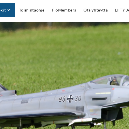
kit
Toimintaohje
FloMembers
Ota yhteyttä
LIITY 