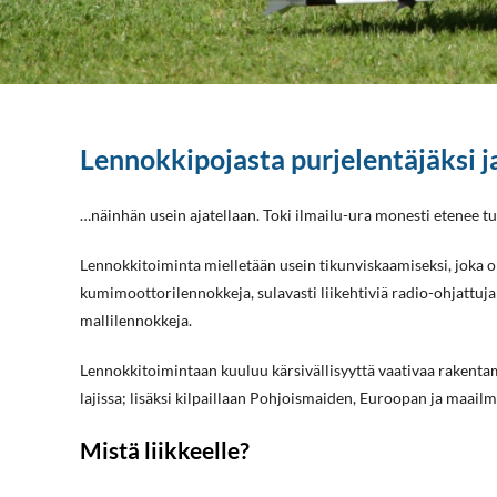
Lennokkipojasta purjelentäjäksi ja
…näinhän usein ajatellaan. Toki ilmailu-ura monesti etenee tuo
Lennokkitoiminta mielletään usein tikunviskaamiseksi, joka on 
kumimoottorilennokkeja, sulavasti liikehtiviä radio-ohjattuja
mallilennokkeja.
Lennokkitoimintaan kuuluu kärsivällisyyttä vaativaa rakenta
lajissa; lisäksi kilpaillaan Pohjoismaiden, Euroopan ja maailm
Mistä liikkeelle?