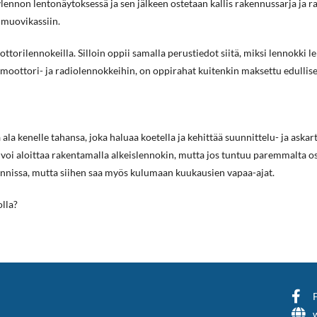
lylennon lentonäytoksessä ja sen jälkeen ostetaan kallis rakennussarja ja 
 muovikassiin.
ottorilennokeilla. Silloin oppii samalla perustiedot siitä, miksi lennokki l
rtyä moottori- ja radiolennokkeihin, on oppirahat kuitenkin maksettu edulli
 ala kenelle tahansa, joka haluaa koetella ja kehittää suunnittelu- ja ask
n voi aloittaa rakentamalla alkeislennokin, mutta jos tuntuu paremmalta o
unnissa, mutta siihen saa myös kulumaan kuukausien vapaa-ajat.
lla?