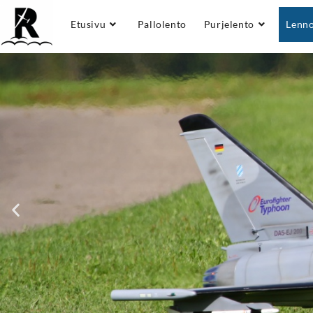
Etusivu
Pallolento
Purjelento
Lenno