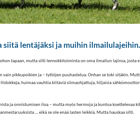
 siitä lentäjäksi ja muihin ilmailulajeihi
hon tapaan, mutta silti lennokkitoiminta on oma ilmailun lajinsa, josta ei
vain pikkupoikien ja – tyttöjen puuhastelua. Onhan se toki sitäkin. Mutta 
 liidokkeja, huimaa vauhtia kiitäviä siimaohjattuja, hiljaisia sähkömoott
mista ja onnistumisen iloa – mutta myös hermoja ja kuntoa koettelevaa k
anmestaruuksista … eikä se ole enää lasten leikkiä. Mutta hauskaa silti.