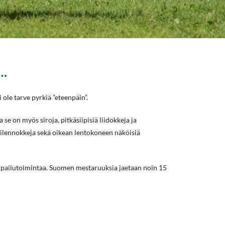
n…
 ole tarve pyrkiä ”eteenpäin”.
se on myös siroja, pitkäsiipisiä liidokkeja ja
orilennokkeja sekä oikean lentokoneen näköisiä
ilpailutoimintaa. Suomen mestaruuksia jaetaan noin 15