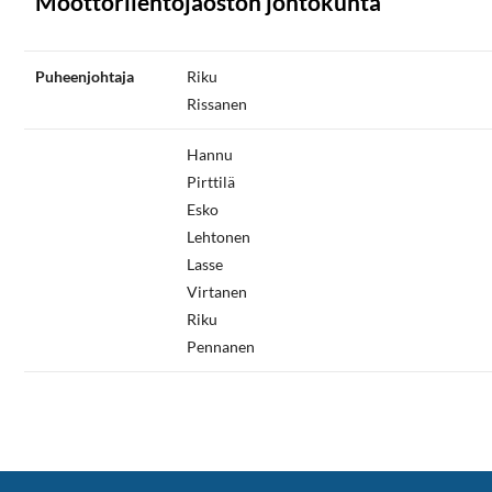
Moottorilentojaoston johtokunta
Puheenjohtaja
Riku
Rissanen
Hannu
Pirttilä
Esko
Lehtonen
Lasse
Virtanen
Riku
Pennanen