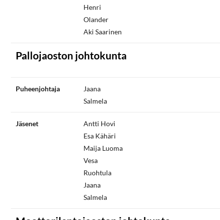
Henri
Olander
Aki Saarinen
Pallojaoston johtokunta
Puheenjohtaja
Jaana
Salmela
Jäsenet
Antti Hovi
Esa Kähäri
Maija Luoma
Vesa
Ruohtula
Jaana
Salmela