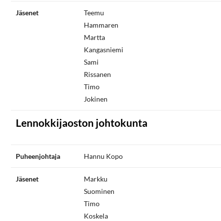
Jäsenet
Teemu
Hammaren
Martta
Kangasniemi
Sami
Rissanen
Timo
Jokinen
Lennokkijaoston johtokunta
Puheenjohtaja
Hannu Kopo
Jäsenet
Markku
Suominen
Timo
Koskela