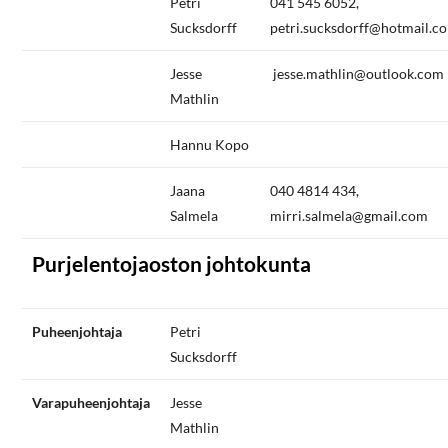
Petri
041 545 6052,
Sucksdorff
petri.sucksdorff@hotmail.c
Jesse
jesse.mathlin@outlook.com
Mathlin
Hannu Kopo
Jaana
040 4814 434,
Salmela
mirri.salmela@gmail.com
Purjelentojaoston johtokunta
Puheenjohtaja
Petri
Sucksdorff
Varapuheenjohtaja
Jesse
Mathlin