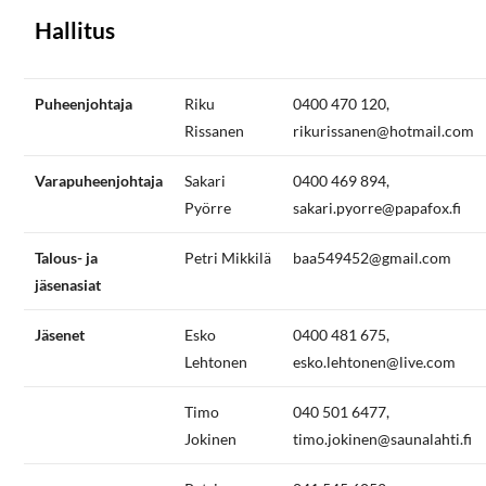
Hallitus
Puheenjohtaja
Riku
0400 470 120,
Rissanen
rikurissanen@hotmail.com
Varapuheenjohtaja
Sakari
0400 469 894,
Pyörre
sakari.pyorre@papafox.fi
Talous- ja
Petri Mikkilä
baa549452@gmail.com
jäsenasiat
Jäsenet
Esko
0400 481 675,
Lehtonen
esko.lehtonen@live.com
Timo
040 501 6477,
Jokinen
timo.jokinen@saunalahti.fi